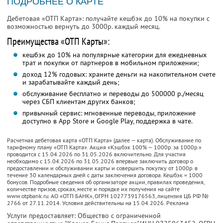
ПОДРОБНЕЕ О КАРТЕ
Дебетовая «ОТП Карта»: получайте кешбэк до 10% на покупки с
возможностью вернуть до 3000р. каждый месяц.
Преимущества «ОТП Карты»:
кешбэк до 10% на популярные категории для ежедневных
трат и покупки от партнеров в мобильном приложении;
доход 12% годовых: храните деньги на накопительном счете
и зарабатывайте каждый день;
обслуживание бесплатно и переводы до 500000 р./месяц
через СБП клиентам других банков;
привычный сервис: мгновенные переводы, приложение
доступно в App Store и Google Play, поддержка в чате.
Расчетная дебетовая карта «ОТП Карта» (далее — карта). Обслуживание по
тарифному плану «ОТП Карта». Акция «Кэшбэк 100% — 1000р. за 1000р.»
проводится с 15.04.2026 по 31.05.2026 включительно. Для участия
необходимо с 15.04.2026 по 31.05.2026 впервые заключить договор о
предоставлении и обслуживании карты и совершить покупку от 1000р. в
течение 30 календарных дней с даты заключения договора. Кешбэк = 1000
бонусов. Подробные сведения об организаторе акции, правилах проведения,
количестве призов, сроках, месте и порядке их получения на сайте
www.otpbank.ru. АО «ОТП БАНК», ОГРН 1027739176563, лицензия ЦБ РФ №
2766 от 27.11.2014. Условия действительны на 15.04.2026. Реклама
Услуги предоставляет: Общество с ограниченной