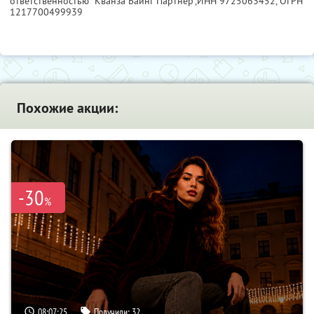
ответственностью "Кванза Баинг Партнер",
ИНН 9725063452
, ОГРН
1217700499939
Похожие акции:
-30
%
08:07:24
Получили:
32