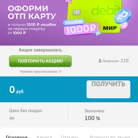
Акция завершилась
220
ПОВТОРИТЬ АКЦИЮ
Получили:
Человек проголосовало: 0
ПОЛУЧИТЬ
0
руб.
Цена без скидки:
Экономия:
∞
100
%
Основное
Адреса
Отзывы
Вопросы по акции