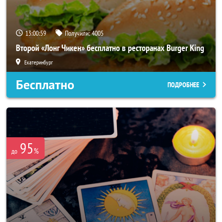
13:00:55
Получили:
4005
Второй «Лонг Чикен» бесплатно в ресторанах Burger King
Екатеринбург
Бесплатно
ПОДРОБНЕЕ
95
%
до