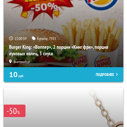
13:00:55
Купили:
7553
Burger King: «Воппер», 2 порции «Кинг фри», порция
луковых колец, 3 соуса
Екатеринбург
10
ПОДРОБНЕЕ
руб.
-50
%