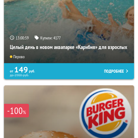
13:00:55
Купили:
4177
Целый день в новом аквапарке «Карибия» для взрослых
Перово
149
ПОДРОБНЕЕ
от
руб.
до
2900
руб.
-100
%