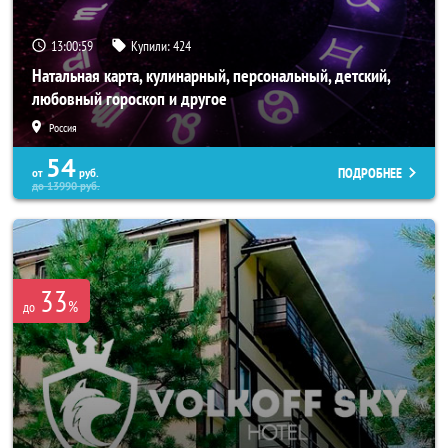
13:00:55
Купили:
424
Натальная карта, кулинарный, персональный, детский,
любовный гороскоп и другое
Россия
54
ПОДРОБНЕЕ
от
руб.
до
13990
руб.
33
%
до