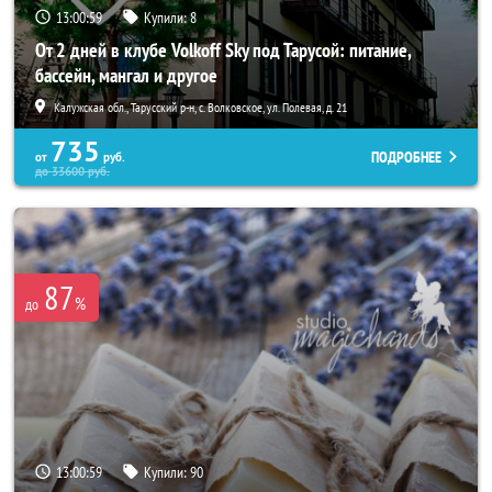
13:00:55
Купили:
8
От 2 дней в клубе Volkoff Sky под Тарусой: питание,
бассейн, мангал и другое
Калужская обл., Тарусский р-н, с. Волковское, ул. Полевая, д. 21
735
ПОДРОБНЕЕ
от
руб.
до
33600
руб.
87
%
до
13:00:55
Купили:
90