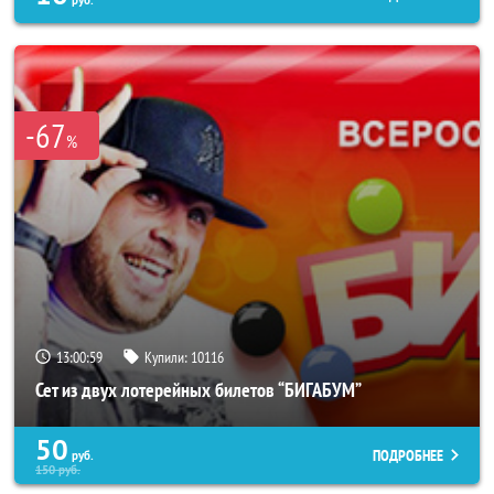
руб.
-67
%
13:00:55
Купили:
10116
Сет из двух лотерейных билетов “БИГАБУМ”
50
ПОДРОБНЕЕ
руб.
150
руб.