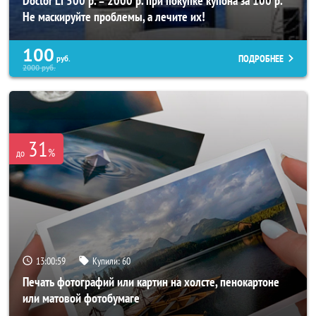
Doctor Li 500 р. = 2000 р. при покупке купона за 100 р.
Не маскируйте проблемы, а лечите их!
100
ПОДРОБНЕЕ
руб.
2000
руб.
31
%
до
13:00:55
Купили:
60
Печать фотографий или картин на холсте, пенокартоне
или матовой фотобумаге