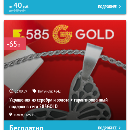
40
ПОДРОБНЕЕ
от
руб.
до
945
руб.
-65
%
13:00:55
Получили:
4842
Украшения из серебра и золота + гарантированный
подарок в сети 585GOLD
Москва, Россия
Бесплатно
ПОДРОБНЕЕ