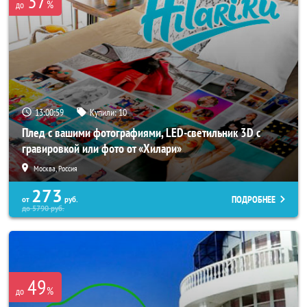
37
%
до
13:00:55
Купили:
10
Плед с вашими фотографиями, LED-светильник 3D с
гравировкой или фото от «Хилари»
Москва, Россия
273
ПОДРОБНЕЕ
от
руб.
до
5790
руб.
49
%
до