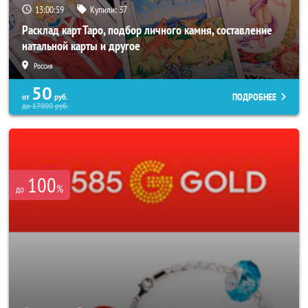
13:00:55
Купили:
37
Расклад карт Таро, подбор личного камня, составление
натальной карты и другое
Россия
50
ПОДРОБНЕЕ
от
руб.
до
17000
руб.
100
%
до