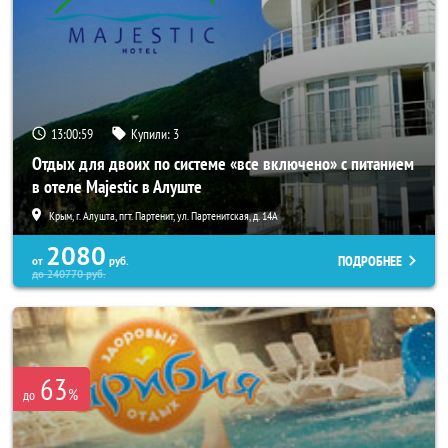
13:00:55
Купили:
3
Отдых для двоих по системе «все включено» с питанием
в отеле Majestic в Алуште
Крым, г. Алушта, пгт. Партенит, ул. Партенитская, д. 14А
2080
ПОДРОБНЕЕ
от
руб.
до
240770
руб.
63
%
до