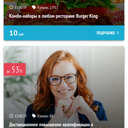
13:00:55
Купили:
12911
Комбо-наборы в любом ресторане Burger King
10
ПОДРОБНЕЕ
руб.
53
%
до
13:00:55
Купили:
85
Дистанционное повышение квалификации и