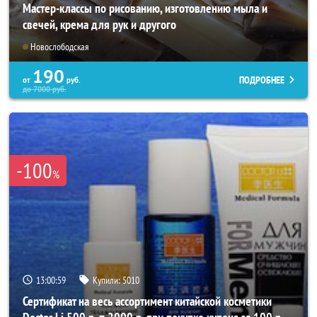
Мастер-классы по рисованию, изготовлению мыла и
свечей, крема для рук и другого
Новослободская
190
ПОДРОБНЕЕ
от
руб.
до
7000
руб.
-100
%
13:00:55
Купили:
5010
Сертификат на весь ассортимент китайской косметики