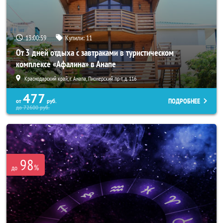
13:00:55
Купили:
11
От 3 дней отдыха с завтраками в туристическом
комплексе «Афалина» в Анапе
Краснодарский край, г. Анапа, Пионерский пр-т, д. 116
477
ПОДРОБНЕЕ
от
руб.
до
72600
руб.
98
%
до