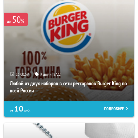
50
%
до
13:00:55
Купили:
8722
Любой из двух наборов в сети ресторанов Burger King по
всей России
10
ПОДРОБНЕЕ
от
руб.