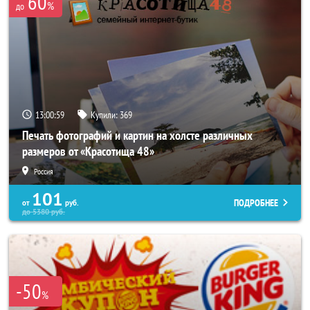
60
%
до
13:00:55
Купили:
369
Печать фотографий и картин на холсте различных
размеров от «Красотища 48»
Россия
101
ПОДРОБНЕЕ
от
руб.
до
5380
руб.
-50
%