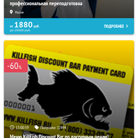
профессиональная переподготовка
Россия
1880
ПОДРОБНЕЕ
от
руб.
до
28000
руб.
-60
%
13:00:55
Получили:
12494
Меню KillFish Discount Bar по доступным ценам!