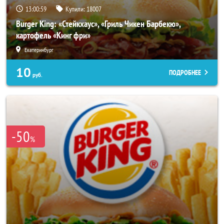
13:00:55
Купили:
18007
Burger King: «Стейкхаус», «Гриль Чикен Барбекю»,
картофель «Кинг фри»
Екатеринбург
10
ПОДРОБНЕЕ
руб.
-50
%