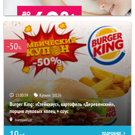
-50
%
13:00:55
Купили:
10126
Burger King: «Стейкхаус», картофель «Деревенский»,
порция луковых колец + соус
Екатеринбург
10
ПОДРОБНЕЕ