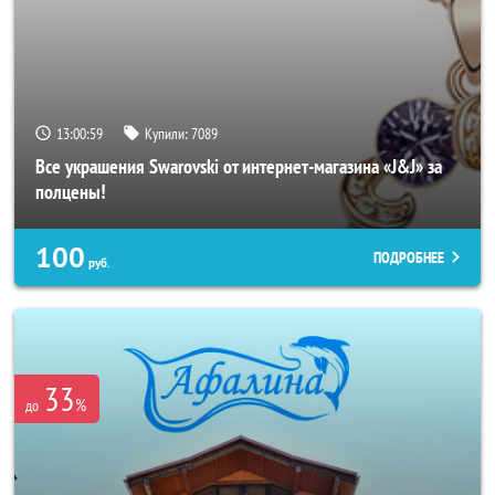
13:00:55
Купили:
7089
Все украшения Swarovski от интернет-магазина «J&J» за
полцены!
100
ПОДРОБНЕЕ
руб.
33
%
до