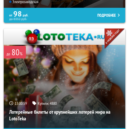
Электрозаводская
98
ПОДРОБНЕЕ
от
руб.
до
8352
руб.
80
%
до
13:00:55
Купили:
4880
Лотерейные билеты от крупнейших лотерей мира на
LotoTeka