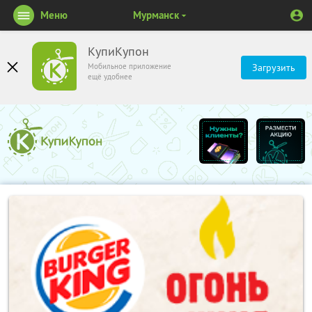
Меню
Мурманск
КупиКупон
Мобильное приложение
Загрузить
ещё удобнее