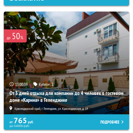
50
%
до
13:00:55
Купили:
2
От 3 дней отдыха для компании до 4 человек в гостевом
доме «Карина» в Геленджике
Краснодарский край, г. Геленджик, ул. Краснодарская, д. 19
765
ПОДРОБНЕЕ
от
руб.
до
54000
руб.