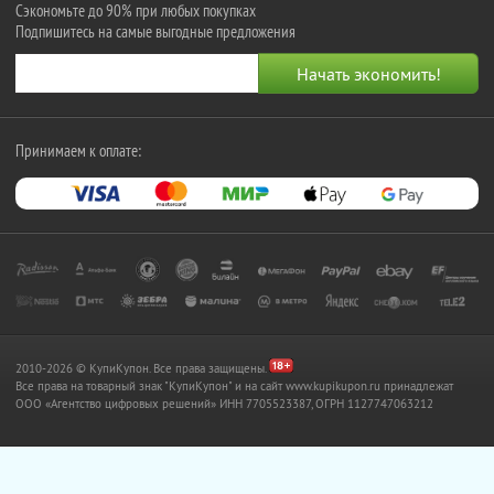
Сэкономьте до 90% при любых покупках
Подпишитесь на самые выгодные предложения
Принимаем к оплате:
2010-2026 © КупиКупон. Все права защищены.
Все права на товарный знак "КупиКупон" и на сайт www.kupikupon.ru принадлежат
OOO «Агентство цифровых решений» ИНН 7705523387, ОГРН 1127747063212