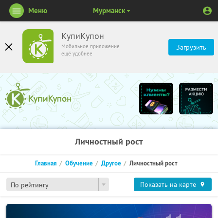
Меню
Мурманск
КупиКупон
Мобильное приложение
Загрузить
ещё удобнее
Личностный рост
Главная
Обучение
Другое
Личностный рост
Показать на карте
По рейтингу