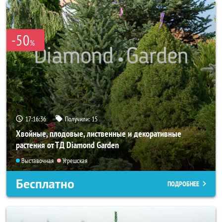
-50
%
17:16:34
Получили:
15
Хвойные, плодовые, лиственные и декоративные
растения от ТД Diamond Garden
Выставочная
Угрешская
Бесплатно
ПОДРОБНЕЕ