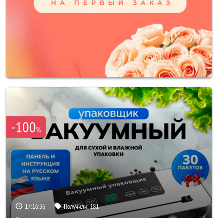
-100
%
17:16:34
Получили:
181