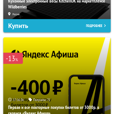
Кухонные электронные весы KitchenOK на маркетплейсе
Wildberries
Россия
Купить
ПОДРОБНЕЕ
-13
%
17:16:34
Получили:
71
Первая и все повторные покупки билетов от 3000р. в
сервисе «Яндекс Афиша»