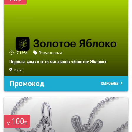
17:16:34
Получи первым!
Первый заказ в сети магазинов «Золотое Яблоко»
Россия
Промокод
ПОДРОБНЕЕ
100
%
до