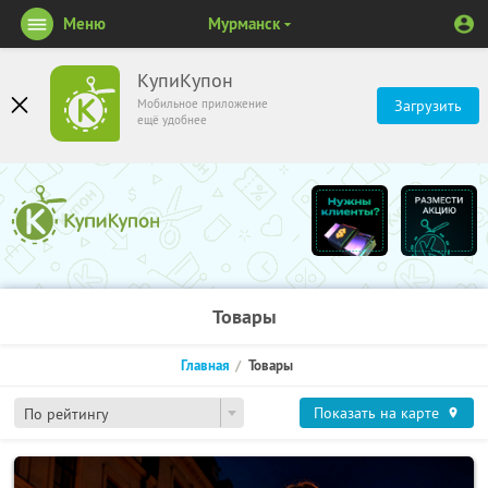
Меню
Мурманск
КупиКупон
Мобильное приложение
Загрузить
ещё удобнее
Товары
Главная
Товары
Показать на карте
По рейтингу