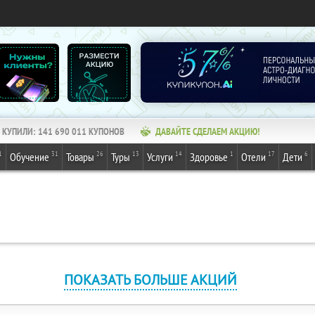
КУПИЛИ:
141 690 011
КУПОНОВ
ДАВАЙТЕ СДЕЛАЕМ АКЦИЮ!
1
31
26
13
14
1
17
6
Обучение
Товары
Туры
Услуги
Здоровье
Отели
Дети
ПОКАЗАТЬ БОЛЬШЕ АКЦИЙ