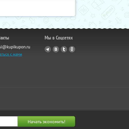
такты
Мы в Соцсетях
si@kupikupon.ru
аться с нами