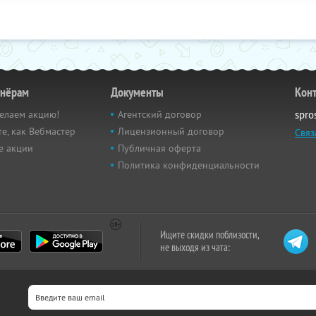
тнёрам
Документы
Кон
елаем акцию!
Агентский договор
spro
е, как Вебмастер
Лицензионный договор
Связ
е акции
Публичная оферта
Политика конфиденциальности
Ищите скидки поблизости,
не выходя из чата: