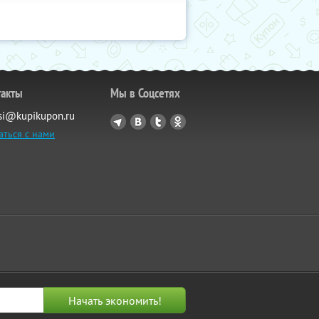
такты
Мы в Соцсетях
si@kupikupon.ru
аться с нами