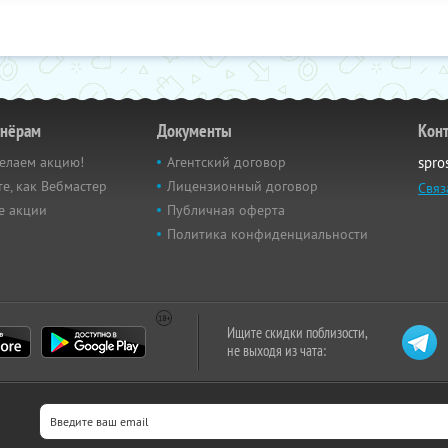
тнёрам
Документы
Кон
елаем акцию!
Агентский договор
spro
е, как Вебмастер
Лицензионный договор
Связ
е акции
Публичная оферта
Политика конфиденциальности
Ищите скидки поблизости,
не выходя из чата: