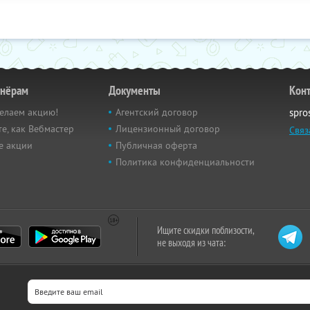
тнёрам
Документы
Кон
елаем акцию!
Агентский договор
spro
е, как Вебмастер
Лицензионный договор
Связ
е акции
Публичная оферта
Политика конфиденциальности
Ищите скидки поблизости,
не выходя из чата: