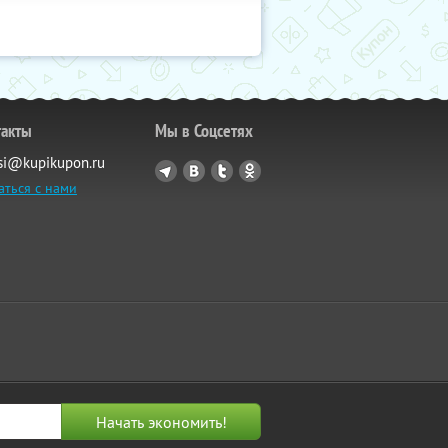
такты
Мы в Соцсетях
si@kupikupon.ru
аться с нами