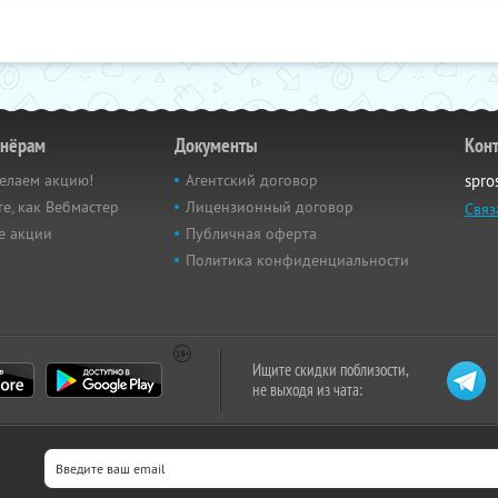
тнёрам
Документы
Кон
елаем акцию!
Агентский договор
spro
е, как Вебмастер
Лицензионный договор
Связ
е акции
Публичная оферта
Политика конфиденциальности
Ищите скидки поблизости,
не выходя из чата: