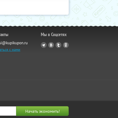
такты
Мы в Соцсетях
si@kupikupon.ru
аться с нами