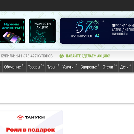
КУПИЛИ:
141 678 427
КУПОНОВ
ДАВАЙТЕ СДЕЛАЕМ АКЦИЮ!
1
31
26
13
12
1
16
6
Обучение
Товары
Туры
Услуги
Здоровье
Отели
Дети