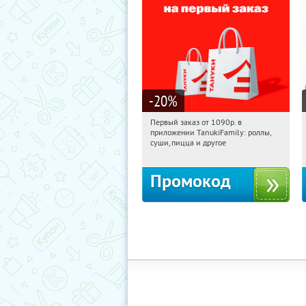
-20
%
Первый заказ от 1090р. в
03:37:41
Получили:
256
приложении TanukiFamily: роллы,
Россия
суши, пицца и другое
Промокод