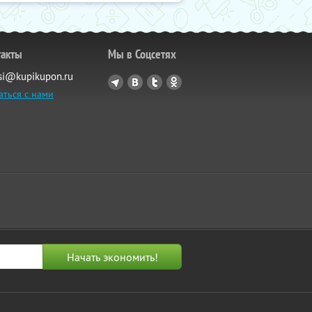
такты
Мы в Соцсетях
si@kupikupon.ru
аться с нами