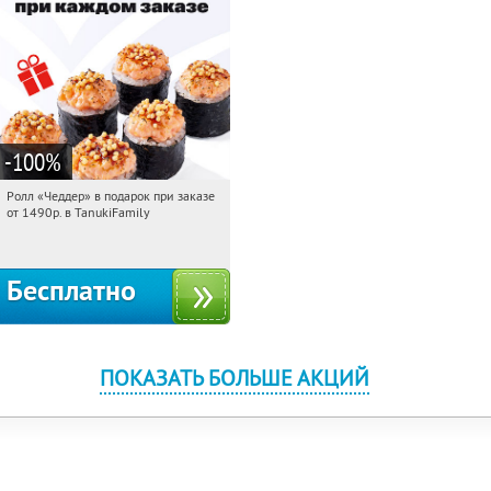
-100
%
Ролл «Чеддер» в подарок при заказе
03:37:41
Получили:
108
от 1490р. в TanukiFamily
Россия
Бесплатно
ПОКАЗАТЬ БОЛЬШЕ АКЦИЙ