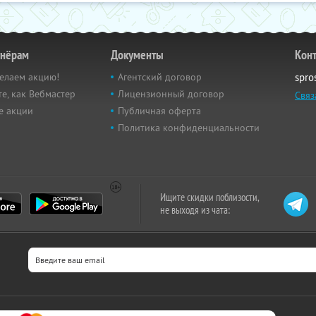
тнёрам
Документы
Кон
елаем акцию!
Агентский договор
spro
е, как Вебмастер
Лицензионный договор
Связ
е акции
Публичная оферта
Политика конфиденциальности
Ищите скидки поблизости,
не выходя из чата: