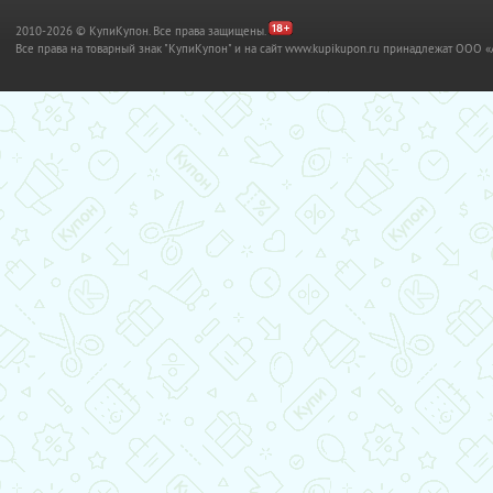
2010-2026 © КупиКупон. Все права защищены.
Все права на товарный знак "КупиКупон" и на сайт www.kupikupon.ru принадлежат OO