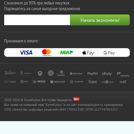
Сэкономьте до 90% при любых покупках
Подпишитесь на самые выгодные предложения
Принимаем к оплате:
2010-2026 © КупиКупон. Все права защищены.
Все права на товарный знак "КупиКупон" и на сайт www.kupikupon.ru принадлежат
OOO «Агентство цифровых решений» ИНН 7705523387, ОГРН 1127747063212