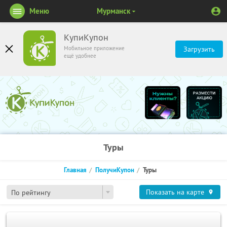
Меню
Мурманск
КупиКупон
Мобильное приложение
Загрузить
ещё удобнее
Туры
Главная
ПолучиКупон
Туры
Показать на карте
По рейтингу