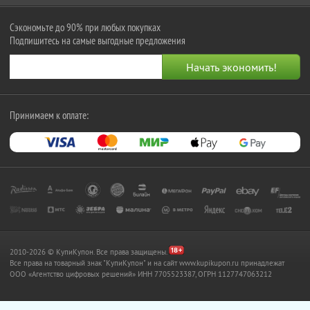
Сэкономьте до 90% при любых покупках
Подпишитесь на самые выгодные предложения
Принимаем к оплате:
2010-2026 © КупиКупон. Все права защищены.
Все права на товарный знак "КупиКупон" и на сайт www.kupikupon.ru принадлежат
OOO «Агентство цифровых решений» ИНН 7705523387, ОГРН 1127747063212