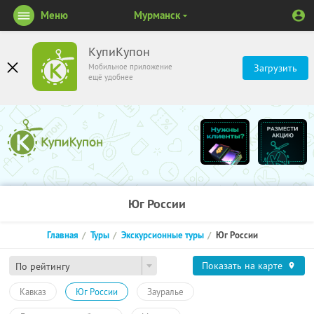
Меню
Мурманск
КупиКупон
Мобильное приложение
Загрузить
ещё удобнее
Юг России
Главная
Туры
Экскурсионные туры
Юг России
Показать на карте
По рейтингу
Кавказ
Юг России
Зауралье