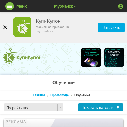
Меню
Мурманск
КупиКупон
Мобильное приложение
Загрузить
ещё удобнее
Обучение
Главная
Промокоды
Обучение
Показать на карте
По рейтингу