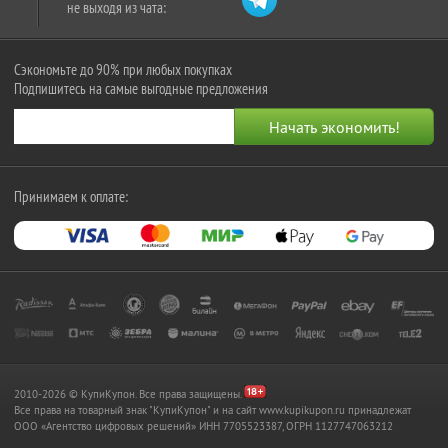
не выходя из чата:
Сэкономьте до 90% при любых покупках
Подпишитесь на самые выгодные предложения
Принимаем к оплате:
2010-2026 © КупиКупон. Все права защищены.
Все права на товарный знак "КупиКупон" и на сайт www.kupikupon.ru принадлежат
OOO «Агентство цифровых решений» ИНН 7705523387, ОГРН 1127747063212