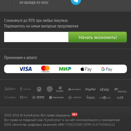
не выходя из чата:
Сэкономьте до 90% при любых покупках
Подпишитесь на самые выгодные предложения
Принимаем к оплате:
2010-2026 © КупиКупон. Все права защищены.
Все права на товарный знак "КупиКупон" и на сайт www.kupikupon.ru принадлежат
OOO «Агентство цифровых решений» ИНН 7705523387, ОГРН 1127747063212