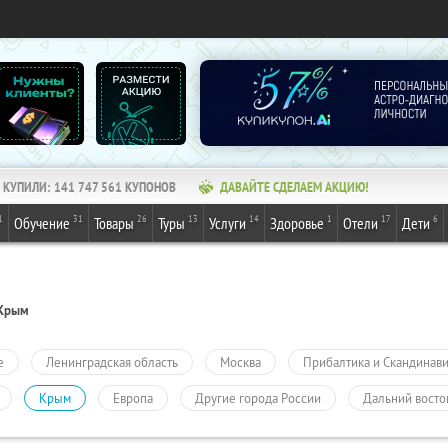
КУПИЛИ:
141 747 561
КУПОНОВ
ДАВАЙТЕ СДЕЛАЕМ АКЦИЮ!
1
31
26
13
14
1
17
6
Обучение
Товары
Туры
Услуги
Здоровье
Отели
Дети
Крым
е
Ленинградская область
Москва
Прибалтика и Скандинав
Крым
Европа
Другие города России
Дальний восто