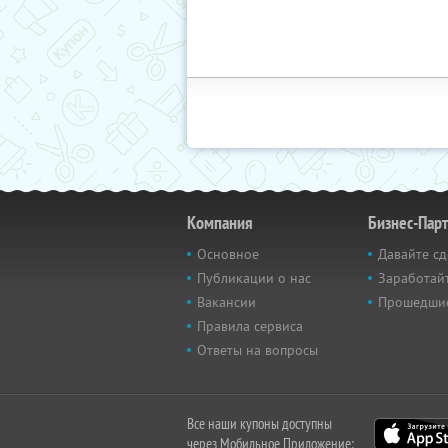
Компания
Бизнес-Пар
Основное
Давайте сд
Публикации о нас
Заработайт
Вакансии
Прошедши
Правила сервиса
Ответы на вопросы
Все наши купоны доступны
через Мобильное Приложение: