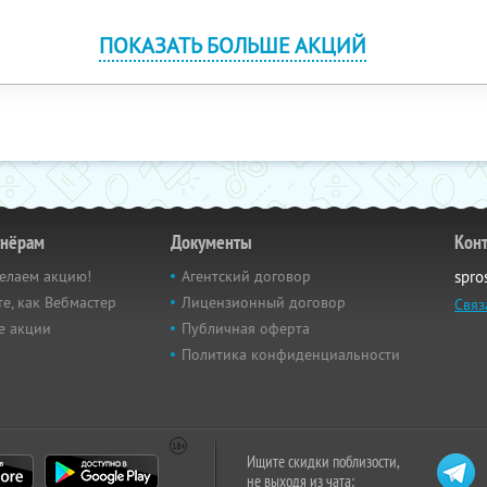
ПОКАЗАТЬ БОЛЬШЕ АКЦИЙ
тнёрам
Документы
Кон
елаем акцию!
Агентский договор
spro
е, как Вебмастер
Лицензионный договор
Связ
е акции
Публичная оферта
Политика конфиденциальности
Ищите скидки поблизости,
не выходя из чата: