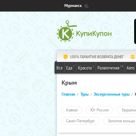
Мурманск
100% ГАРАНТИЯ ВОЗВРАТА ДЕНЕГ
7
1
24
Все
Еда
Красота
Развлечения
Авто
Крым
Главная
Туры
Экскурсионные туры
Кавказ
Юг России
Заураль
Санкт-Петербург
Золотое кольцо