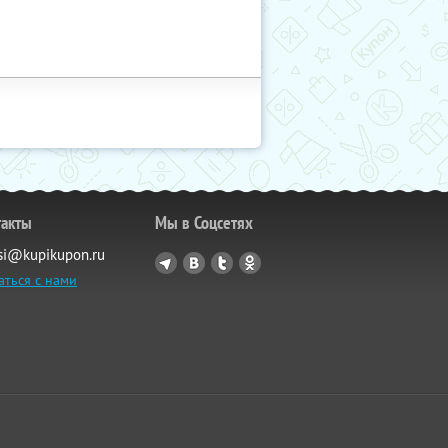
такты
Мы в Соцсетях
si@kupikupon.ru
аться с нами