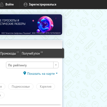
Войти
Зарегистрироваться
53
88
Промокоды
ПолучиКупон
По рейтингу
Показать на карте
ия
Подмосковье
Карелия
к