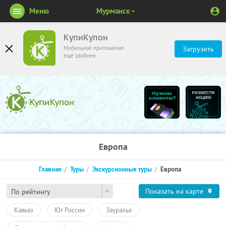
Меню
Мурманск
КупиКупон
Мобильное приложение
Загрузить
ещё удобнее
Европа
Главная
Туры
Экскурсионные туры
Европа
Показать на карте
По рейтингу
Кавказ
Юг России
Зауралье