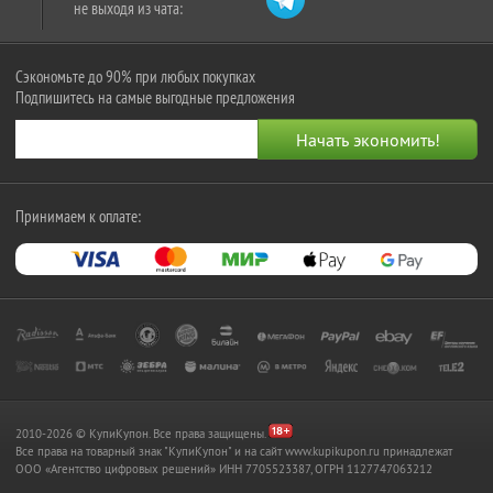
не выходя из чата:
Сэкономьте до 90% при любых покупках
Подпишитесь на самые выгодные предложения
Принимаем к оплате:
2010-2026 © КупиКупон. Все права защищены.
Все права на товарный знак "КупиКупон" и на сайт www.kupikupon.ru принадлежат
OOO «Агентство цифровых решений» ИНН 7705523387, ОГРН 1127747063212