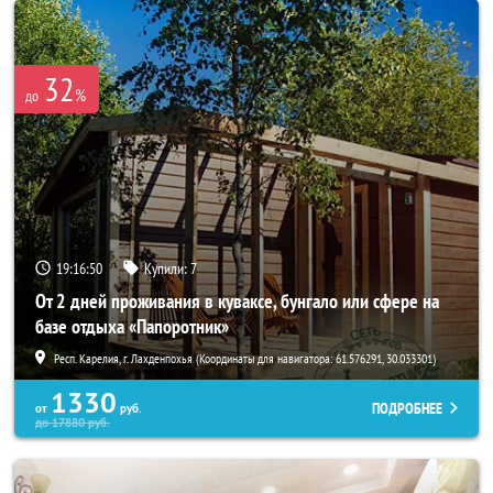
32
%
до
19:16:49
Купили:
7
От 2 дней проживания в куваксе, бунгало или сфере на
базе отдыха «Папоротник»
Респ. Карелия, г. Лахденпохья (Координаты для навигатора: 61.576291, 30.033301)
1330
ПОДРОБНЕЕ
от
руб.
до
17880
руб.