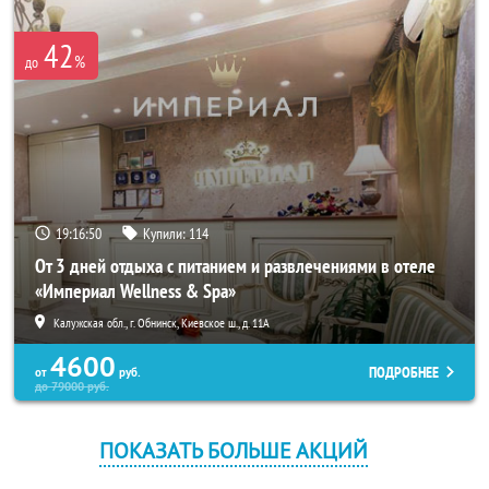
42
%
до
19:16:49
Купили:
114
От 3 дней отдыха с питанием и развлечениями в отеле
«Империал Wellness & Spa»
Калужская обл., г. Обнинск, Киевское ш., д. 11А
4600
ПОДРОБНЕЕ
от
руб.
до
79000
руб.
ПОКАЗАТЬ БОЛЬШЕ АКЦИЙ