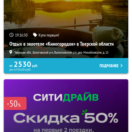
19:16:49
Купи первым!
Отдых в экоотеле «Киногородок» в Тверской области
Тверская обл., Бологовский р-н, Выползовское с/п, дер. Михайловское, д. 15
2530
ПОДРОБНЕЕ
от
руб.
до
173110
руб.
-50
%