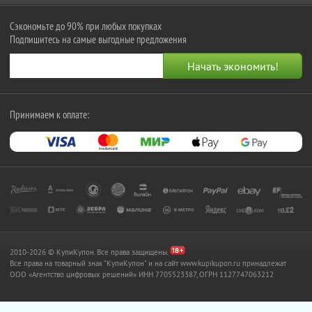
Сэкономьте до 90% при любых покупках
Подпишитесь на самые выгодные предложения
Принимаем к оплате:
2010-2026 © КупиКупон. Все права защищены.
Все права на товарный знак "КупиКупон" и на сайт www.kupikupon.ru принадлежат
OOO «Агентство цифровых решений» ИНН 7705523387, ОГРН 1127747063212