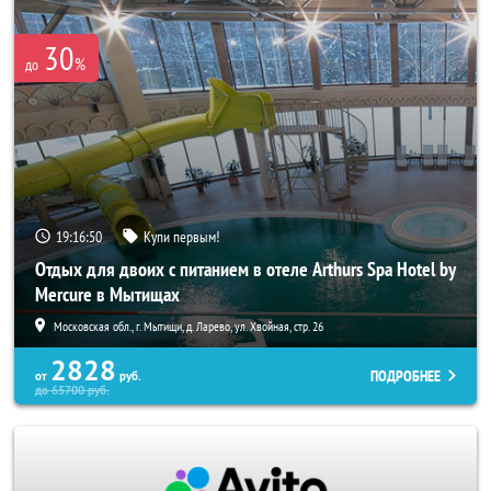
30
%
до
19:16:49
Купи первым!
Отдых для двоих с питанием в отеле Arthurs Spa Hotel by
Mercure в Мытищах
Московская обл., г. Мытищи, д. Ларево, ул. Хвойная, стр. 26
2828
ПОДРОБНЕЕ
от
руб.
до
65700
руб.