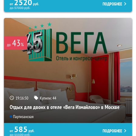
2520
ПОДРОБНЕЕ
от
руб.
до
57000
руб.
43
%
до
19:16:49
Купили:
44
Отдых для двоих в отеле «Вега Измайлово» в Москве
Партизанская
585
ПОДРОБНЕЕ
от
руб.
до
11100
руб.