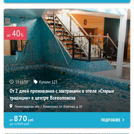
40
%
до
19:16:49
Купили:
123
От 2 дней проживания с завтраками в отеле «Старые
традиции» в центре Всеволожска
Ленинградская обл., г. Всеволожск, ул. Взлетная, д. 10
870
ПОДРОБНЕЕ
от
руб.
до
22800
руб.