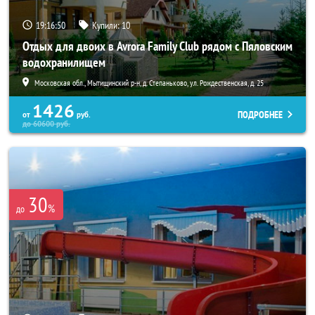
19:16:49
Купили:
10
Отдых для двоих в Avrora Family Club рядом с Пяловским
водохранилищем
Московская обл., Мытищинский р-н, д. Степаньково, ул. Рождественская, д. 25
1426
ПОДРОБНЕЕ
от
руб.
до
60600
руб.
30
%
до