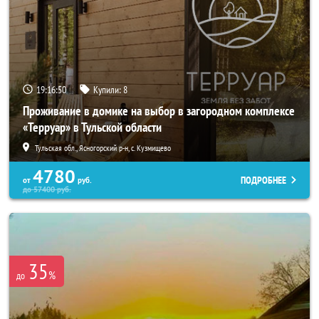
19:16:49
Купили:
8
Проживание в домике на выбор в загородном комплексе
«Терруар» в Тульской области
Тульская обл., Ясногорский р-н, с. Кузмищево
4780
ПОДРОБНЕЕ
от
руб.
до
57400
руб.
35
%
до