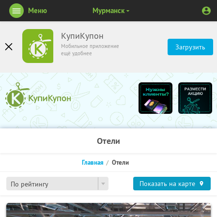
Меню
Мурманск
КупиКупон
Мобильное приложение
Загрузить
ещё удобнее
Отели
Главная
Отели
Показать на карте
По рейтингу