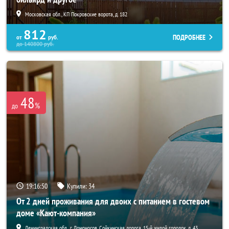
Московская обл., КП Покровские ворота, д. 182
812
ПОДРОБНЕЕ
от
руб.
до
140800
руб.
48
%
до
19:16:49
Купили:
34
От 2 дней проживания для двоих с питанием в гостевом
доме «Кают-компания»
Ленинградская обл., г. Ломоносов, Сойкинская дорога, 15-й жилой городок, д. 43