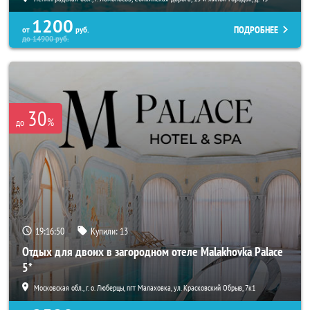
1200
ПОДРОБНЕЕ
от
руб.
до
14900
руб.
30
%
до
19:16:49
Купили:
13
Отдых для двоих в загородном отеле Malakhovka Palace
5*
Московская обл., г. о. Люберцы, пгт Малаховка, ул. Красковский Обрыв, 7к1