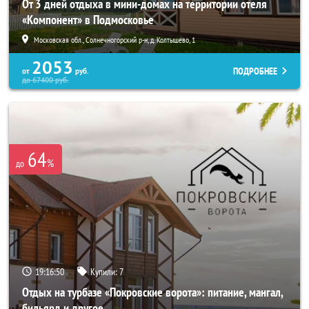
От 3 дней отдыха в мини-домах на территории отеля
«Компонент» в Подмосковье
Московская обл., Солнечногорский р-н, д. Колтышево, 1
2053
ПОДРОБНЕЕ
от
руб.
до
67400
руб.
64
%
до
19:16:49
Купили:
7
Отдых на турбазе «Покровские ворота»: питание, мангал,
бильярд и другое