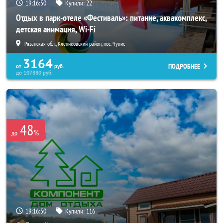
19:16:49
Купили:
22
Отдых в парк-отеле «Фестиваль»: питание, аквакомплекс,
детская анимация, Wi-Fi
Рязанская обл., Клепиковский район, пос. Чулис
3164
ПОДРОБНЕЕ
от
руб.
до
107880
руб.
48
%
до
19:16:49
Купили:
116