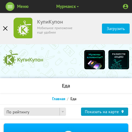
Меню
Мурманск
КупиКупон
Мобильное приложение
Загрузить
ещё удобнее
Еда
Главная
Еда
Показать на карте
По рейтингу