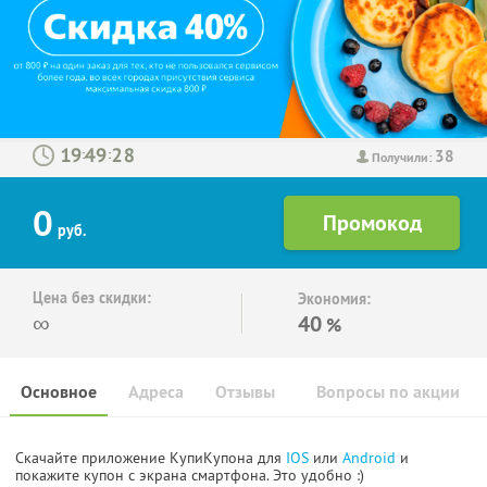
38
:
:
Получили:
0
руб.
Цена без скидки:
Экономия:
∞
40
%
Основное
Адреса
Отзывы
Вопросы по акции
Скачайте приложение КупиКупона для
IOS
или
Android
и
покажите купон с экрана смартфона. Это удобно :)