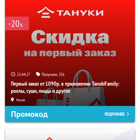
-20
%
22:44:26
Получили:
256
Первый заказ от 1090р. в приложении TanukiFamily:
роллы, суши, пицца и другое
Россия
Промокод
ПОДРОБНЕЕ