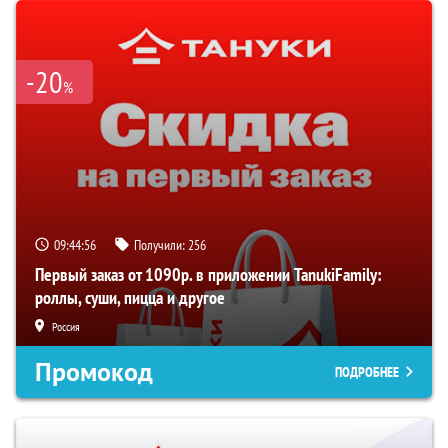
-20
%
09:44:55
Получили:
256
Первый заказ от 1090р. в приложении TanukiFamily:
роллы, суши, пицца и другое
Россия
Промокод
ПОДРОБНЕЕ