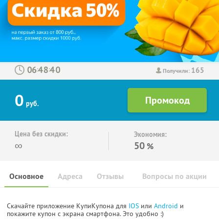
165
:
:
Получили:
0
руб.
Цена без скидки:
Экономия:
∞
50
%
Основное
Адреса
Отзывы
Вопросы по акции
Скачайте приложение КупиКупона для
IOS
или
Android
и
покажите купон с экрана смартфона. Это удобно :)