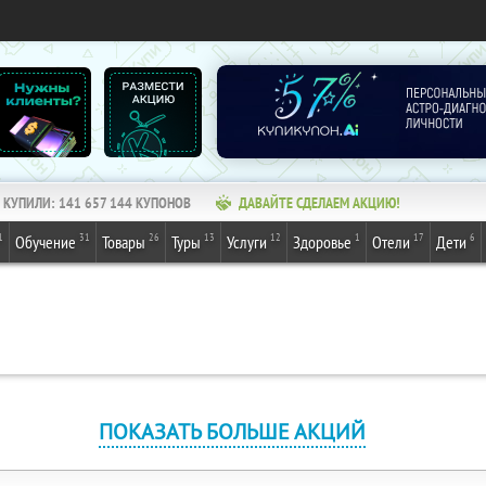
КУПИЛИ:
141 657 144
КУПОНОВ
ДАВАЙТЕ СДЕЛАЕМ АКЦИЮ!
1
31
26
13
12
1
17
6
Обучение
Товары
Туры
Услуги
Здоровье
Отели
Дети
ПОКАЗАТЬ БОЛЬШЕ АКЦИЙ