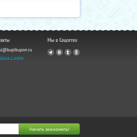
такты
Мы в Соцсетях
si@kupikupon.ru
аться с нами