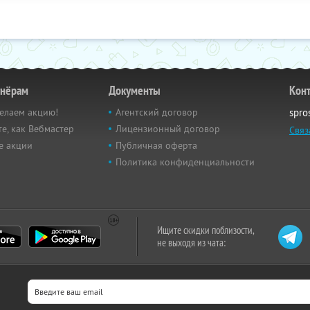
тнёрам
Документы
Кон
елаем акцию!
Агентский договор
spro
е, как Вебмастер
Лицензионный договор
Связ
е акции
Публичная оферта
Политика конфиденциальности
Ищите скидки поблизости,
не выходя из чата: