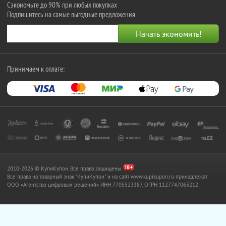
Сэкономьте до 90% при любых покупках
Подпишитесь на самые выгодные предложения
Принимаем к оплате:
2010-2026 © КупиКупон. Все права защищены.
Все права на товарный знак "КупиКупон" и на сайт www.kupikupon.ru принадлежат
OOO «Агентство цифровых решений» ИНН 7705523387, ОГРН 1127747063212