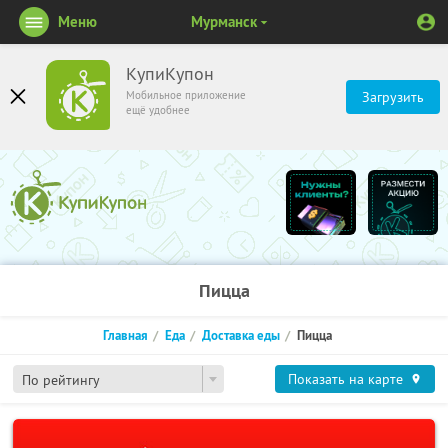
Меню
Мурманск
КупиКупон
Мобильное приложение
Загрузить
ещё удобнее
Пицца
Главная
Еда
Доставка еды
Пицца
Показать на карте
По рейтингу