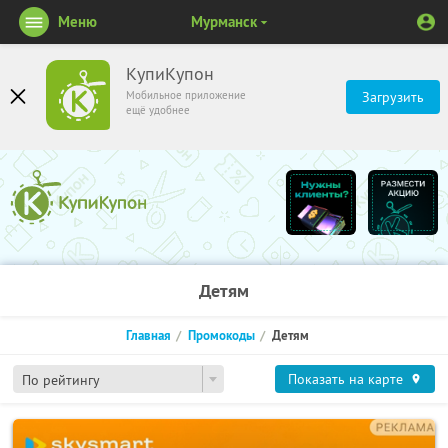
Меню
Мурманск
КупиКупон
Мобильное приложение
Загрузить
ещё удобнее
Детям
Главная
Промокоды
Детям
Показать на карте
По рейтингу