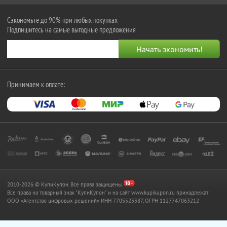
Сэкономьте до 90% при любых покупках
Подпишитесь на самые выгодные предложения
Принимаем к оплате:
2010-2026 © КупиКупон. Все права защищены.
Все права на товарный знак "КупиКупон" и на сайт www.kupikupon.ru принадлежат
OOO «Агентство цифровых решений» ИНН 7705523387, ОГРН 1127747063212