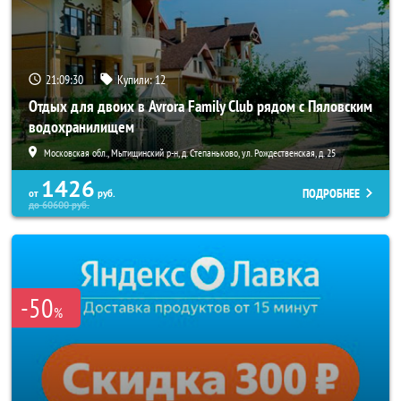
21:09:28
Купили:
12
Отдых для двоих в Avrora Family Club рядом с Пяловским
водохранилищем
Московская обл., Мытищинский р-н, д. Степаньково, ул. Рождественская, д. 25
1426
ПОДРОБНЕЕ
от
руб.
до
60600
руб.
-50
%