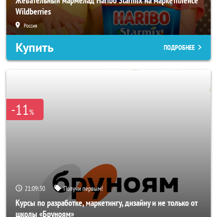
Жевательный мармелад Haribo Starmix на маркетплейсе
Wildberries
Россия
Купить
ПОДРОБНЕЕ
-11
%
21:09:28
Получи первым!
Курсы по разработке, маркетингу, дизайну и не только от
школы «Бруноям»