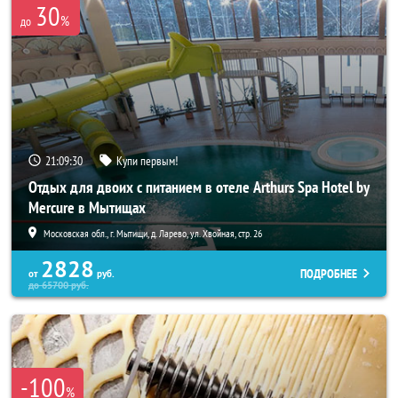
30
%
до
21:09:28
Купи первым!
Отдых для двоих с питанием в отеле Arthurs Spa Hotel by
Mercure в Мытищах
Московская обл., г. Мытищи, д. Ларево, ул. Хвойная, стр. 26
2828
ПОДРОБНЕЕ
от
руб.
до
65700
руб.
-100
%