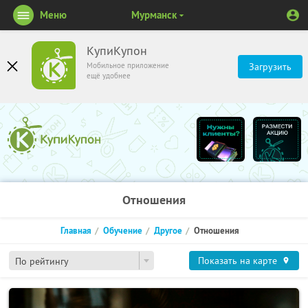
Меню
Мурманск
КупиКупон
Мобильное приложение
Загрузить
ещё удобнее
Отношения
Главная
Обучение
Другое
Отношения
Показать на карте
По рейтингу