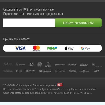
Сэкономьте до 90% при любых покупках
Подпишитесь на самые выгодные предложения
Принимаем к оплате:
2010-2026 © КупиКупон. Все права защищены.
Все права на товарный знак "КупиКупон" и на сайт www.kupikupon.ru принадлежат
OOO «Агентство цифровых решений» ИНН 7705523387, ОГРН 1127747063212