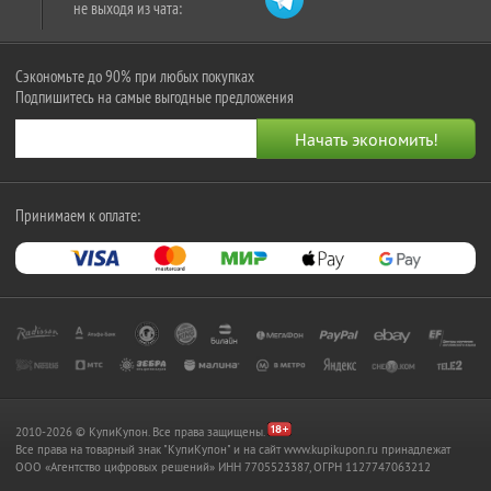
не выходя из чата:
Сэкономьте до 90% при любых покупках
Подпишитесь на самые выгодные предложения
Принимаем к оплате:
2010-2026 © КупиКупон. Все права защищены.
Все права на товарный знак "КупиКупон" и на сайт www.kupikupon.ru принадлежат
OOO «Агентство цифровых решений» ИНН 7705523387, ОГРН 1127747063212