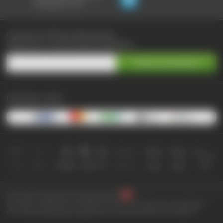
не выходя из чата:
Сэкономьте до 90% при любых покупках
Подпишитесь на самые выгодные предложения
Принимаем к оплате:
2010-2026 © КупиКупон. Все права защищены.
Все права на товарный знак "КупиКупон" и на сайт www.kupikupon.ru принадлежат
OOO «Агентство цифровых решений» ИНН 7705523387, ОГРН 1127747063212