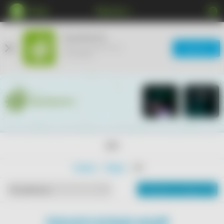
Меню
Мурманск
КупиКупон
Мобильное приложение
Загрузить
ещё удобнее
18+
Главная
Товары
18+
Показать на карте
По рейтингу
ПОКАЗАТЬ БОЛЬШЕ АКЦИЙ