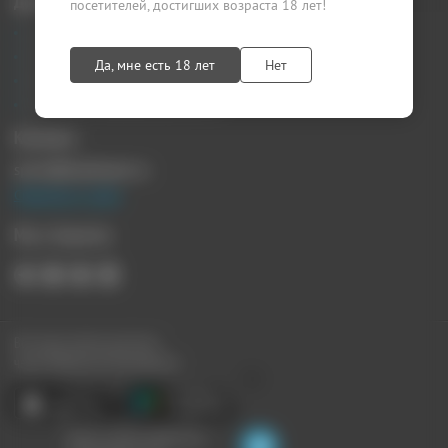
Документы
посетителей, достигших возраста 18 лет!
Агентский договор
Лицензионный договор
Да, мне есть 18 лет
Нет
Публичная оферта
Политика конфиденциальности
Контакты
sprosi@kupikupon.ru
Связаться с нами
Мы в Соцсетях
Все наши купоны доступны
через Мобильное Приложение:
Ищите скидки поблизости,