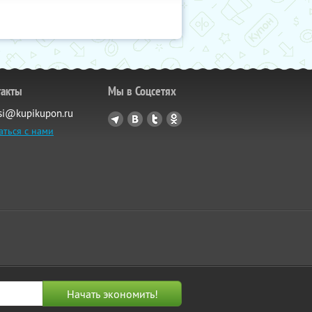
такты
Мы в Соцсетях
si@kupikupon.ru
аться с нами