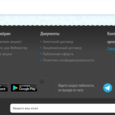
тнёрам
Документы
Кон
елаем акцию!
Агентский договор
spro
е, как Вебмастер
Лицензионный договор
Связ
е акции
Публичная оферта
Политика конфиденциальности
Ищите скидки поблизости,
не выходя из чата: