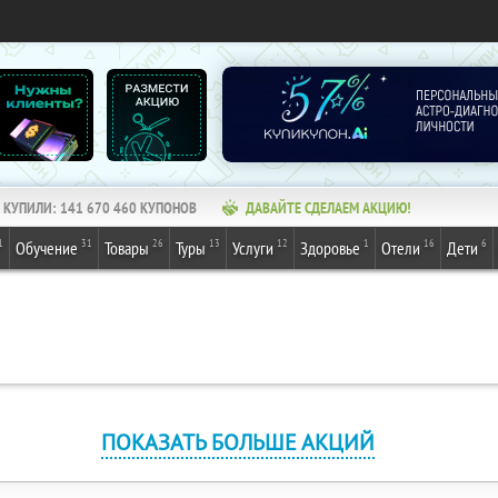
КУПИЛИ:
141 670 460
КУПОНОВ
ДАВАЙТЕ СДЕЛАЕМ АКЦИЮ!
1
31
26
13
12
1
16
6
Обучение
Товары
Туры
Услуги
Здоровье
Отели
Дети
ПОКАЗАТЬ БОЛЬШЕ АКЦИЙ