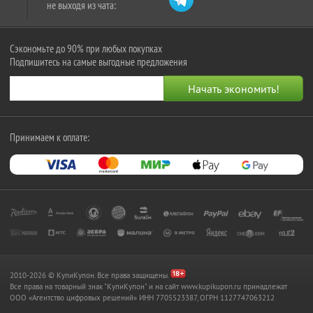
не выходя из чата:
Сэкономьте до 90% при любых покупках
Подпишитесь на самые выгодные предложения
Принимаем к оплате:
2010-2026 © КупиКупон. Все права защищены.
Все права на товарный знак "КупиКупон" и на сайт www.kupikupon.ru принадлежат
OOO «Агентство цифровых решений» ИНН 7705523387, ОГРН 1127747063212