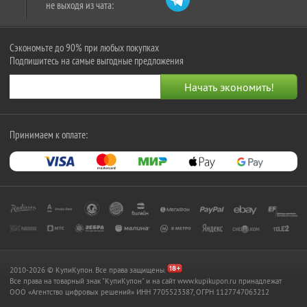
не выходя из чата:
Сэкономьте до 90% при любых покупках
Подпишитесь на самые выгодные предложения
Принимаем к оплате:
2010-2026 © КупиКупон. Все права защищены.
Все права на товарный знак "КупиКупон" и на сайт www.kupikupon.ru принадлежат
OOO «Агентство цифровых решений» ИНН 7705523387, ОГРН 1127747063212