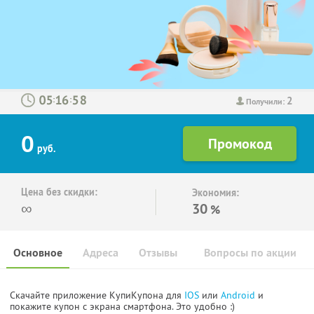
2
:
:
Получили:
0
руб.
Цена без скидки:
Экономия:
∞
30
%
Основное
Адреса
Отзывы
Вопросы по акции
Скачайте приложение КупиКупона для
IOS
или
Android
и
покажите купон с экрана смартфона. Это удобно :)