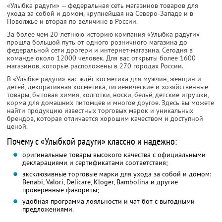
«Улыбка радуги» — федеральная сеть магазинов товаров для
ухода за собой и домом, крупнейшая на Северо-Западе и в
Поволжье и вторая по величине в России.
За более чем 20-летнюю историю компания «Улыбка радуги»
прошла большой путь от одного розничного магазина до
федеральной сети дрогери и интернет-магазина. Сегодня в
команде около 12000 человек. Для вас открыты более 1600
магазинов, которые расположены в 270 городах России.
В «Улыбке радуги» вас ждёт косметика для мужчин, женщин и
детей, декоративная косметика, гигиенические и хозяйственные
товары, бытовая химия, колготки, носки, бельё, детские игрушки,
корма для домашних питомцев и многое другое. Здесь вы можете
найти продукцию известных торговых марок и уникальных
брендов, которая отличается хорошим качеством и доступной
ценой.
Почему с «Улыбкой радуги» классно и надежно:
оригинальные товары высокого качества с официальными
декларациями и сертификатами соответствия;
эксклюзивные торговые марки для ухода за собой и домом:
Benabi, Valori, Delicare, Kloger, Bambolina и другие
проверенные фавориты;
удобная программа лояльности и чат-бот с выгодными
предложениями.