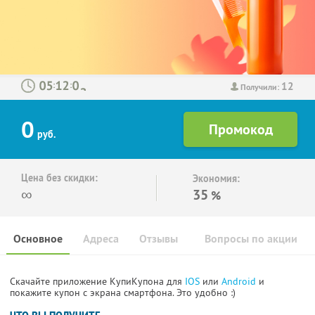
12
:
:
Получили:
0
руб.
Цена без скидки:
Экономия:
∞
35
%
Основное
Адреса
Отзывы
Вопросы по акции
Скачайте приложение КупиКупона для
IOS
или
Android
и
покажите купон с экрана смартфона. Это удобно :)