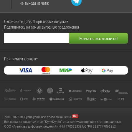
не выходя из чата:
Сэкономьте до 90% при любых покупках
Подпишитесь на самые выгодные предложения
Принимаем к оплате:
2010-2026 © КупиКупон. Все права защищены.
Все права на товарный знак "КупиКупон" и на сайт www.kupikupon.ru принадлежат
OOO «Агентство цифровых решений» ИНН 7705523387, ОГРН 1127747063212