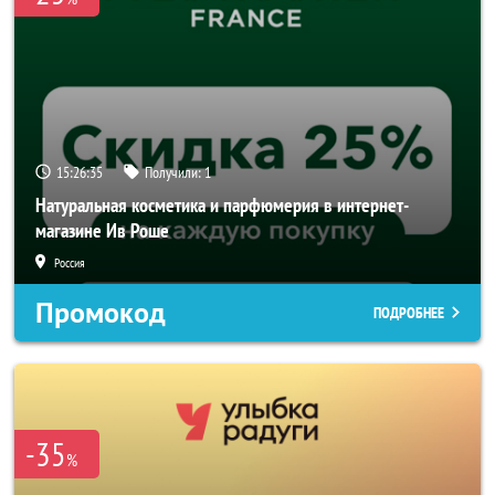
15:26:35
Получили:
1
Натуральная косметика и парфюмерия в интернет-
магазине Ив Роше
Россия
Промокод
ПОДРОБНЕЕ
-35
%