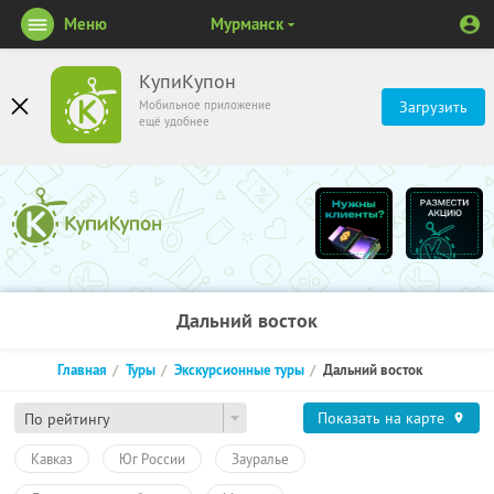
Меню
Мурманск
КупиКупон
Мобильное приложение
Загрузить
ещё удобнее
Дальний восток
Главная
Туры
Экскурсионные туры
Дальний восток
Показать на карте
По рейтингу
Кавказ
Юг России
Зауралье