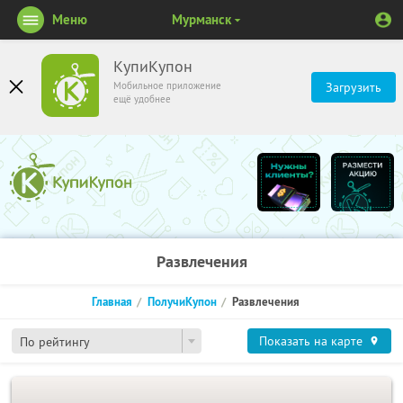
Меню
Мурманск
КупиКупон
Мобильное приложение
Загрузить
ещё удобнее
Развлечения
Главная
ПолучиКупон
Развлечения
Показать на карте
По рейтингу