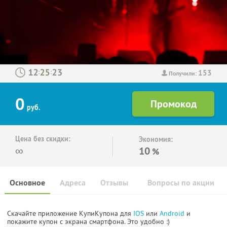
153
:
:
Получили:
0
руб.
Цена без скидки:
Экономия:
∞
10
%
Основное
Адреса
Отзывы
Вопросы по акции
Скачайте приложение КупиКупона для
IOS
или
Android
и
покажите купон с экрана смартфона. Это удобно :)