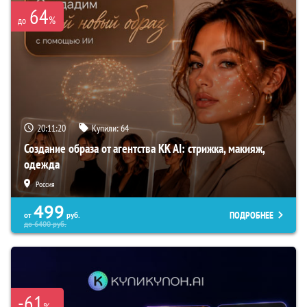
64
%
до
20:11:19
Купили:
64
Создание образа от агентства KK AI: стрижка, макияж,
одежда
Россия
499
ПОДРОБНЕЕ
от
руб.
до
6400
руб.
-61
%