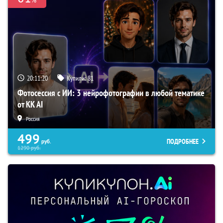
20:11:19
Купили:
81
Фотосессия с ИИ: 3 нейрофотографии в любой тематике
от KK AI
Россия
499
ПОДРОБНЕЕ
руб.
1290
руб.