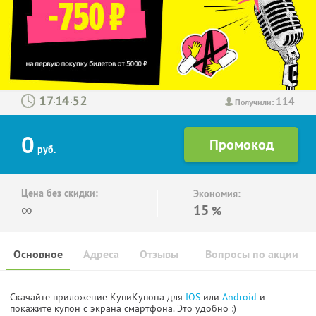
114
:
:
Получили:
0
руб.
Цена без скидки:
Экономия:
∞
15
%
Основное
Адреса
Отзывы
Вопросы по акции
Скачайте приложение КупиКупона для
IOS
или
Android
и
покажите купон с экрана смартфона. Это удобно :)