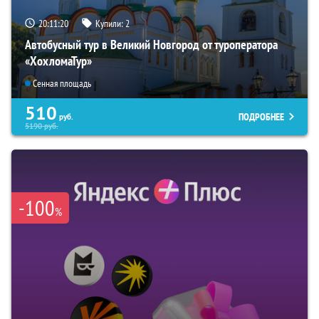
20:11:19
Купили:
2
Автобусный тур в Великий Новгород от туроператора
«ХохломаТур»
Сенная площадь
510
ПОДРОБНЕЕ
руб.
5190
руб.
-100
%