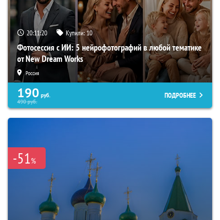
20:11:19
Купили:
10
Фотосессия с ИИ: 5 нейрофотографий в любой тематике
от New Dream Works
Россия
190
ПОДРОБНЕЕ
руб.
490
руб.
-51
%