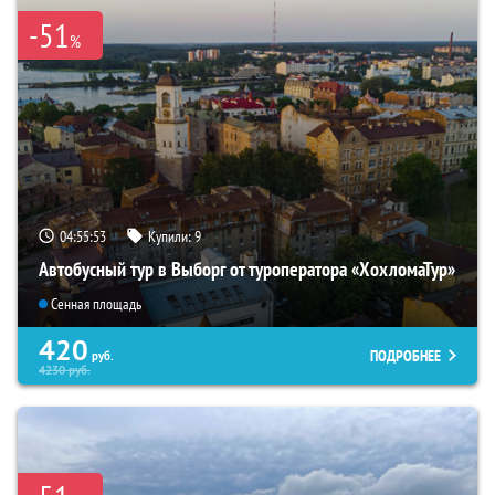
-51
%
04:55:52
Купили:
9
Автобусный тур в Выборг от туроператора «ХохломаТур»
Сенная площадь
420
ПОДРОБНЕЕ
руб.
4230
руб.