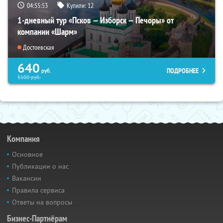
04:55:52
Купили:
12
1-дневный тур «Псков — Изборск — Печоры» от
компании «Шарм»
Достоевская
640
ПОДРОБНЕЕ
руб.
5100
руб.
Компания
Основное
Публикации о нас
Вакансии
Правила сервиса
Ответы на вопросы
Бизнес-Партнёрам