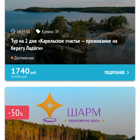
04:55:52
Купили:
39
Тур на 2 дня «Карельское счастье — проживание на
берегу Ладоги»
Достоевская
1740
ПОДРОБНЕЕ
руб.
13900
руб.
-50
%