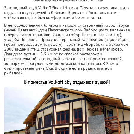
Номерной фонд загородного клуба Volkoff Sky
Загородный клуб Volkoff Sky в 14 км от Тарусы — тихая гавань для
отдыха в кругу друзей и близких. Здесь позаботились о том,
чтобы ваш отдых был комфортным и безмятежным.
В непосредственной близости находится старинный город Таруса
(музей Цветаевой, дом Паустовского, дом Заболоцкого, картинная
галерея, завод керамики, храмы и собор Петра и Павла и т. д.),
усадьба Поленова, Приокско-террасный заповедник (парк зубров,
музей природы, домик лешего), парк птиц «Воробьи» с более чем
2000 видами птиц, страусиная ферма, дом Чехова в Мелихово,
Давидова пустынь. В 5 км от комплекса расположен
развлекательный загородный парк со спа-центром, конюшней,
зоопарком, прогулочными дорожками и картингом. В 2 км от
отеля протекает река Ока. В округе есть пруды с платной
рыбалкой.
В поместье Volkoff Sky отдыхают душой!