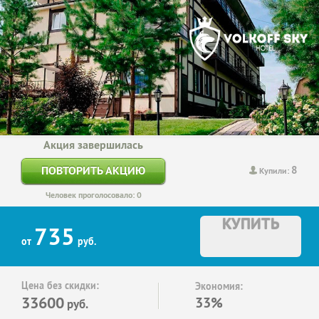
Акция завершилась
8
ПОВТОРИТЬ АКЦИЮ
Купили:
Человек проголосовало: 0
КУПИТЬ
735
от
руб.
Цена без скидки:
Экономия:
33600
33%
руб.