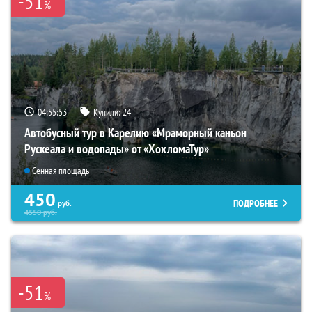
-51
%
04:55:52
Купили:
24
Автобусный тур в Карелию «Мраморный каньон
Рускеала и водопады» от «ХохломаТур»
Сенная площадь
450
ПОДРОБНЕЕ
руб.
4550
руб.
-51
%