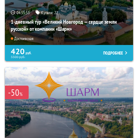
04:55:52
Купили:
22
1-дневный тур «Великий Новгород — сердце земли
русской» от компании «Шарм»
Достоевская
420
ПОДРОБНЕЕ
руб.
3300
руб.
-50
%