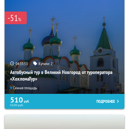
-51
%
04:55:52
Купили:
2
Автобусный тур в Великий Новгород от туроператора
«ХохломаТур»
Сенная площадь
510
ПОДРОБНЕЕ
руб.
5190
руб.