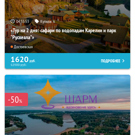
04:55:52
Купили:
6
«Тур на 2 дня: сафари по водопадам Карелии и парк
“Рускеала"»
Достоевская
1620
ПОДРОБНЕЕ
руб.
12900
руб.
-50
%