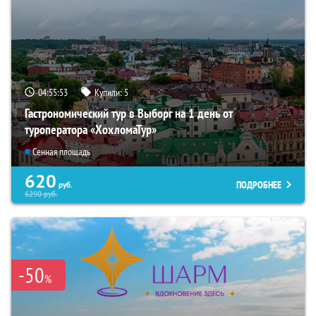
04:55:52
Купили:
5
Гастрономический тур в Выборг на 1 день от
туроператора «ХохломаТур»
Сенная площадь
620
ПОДРОБНЕЕ
руб.
6290
руб.
-50
%