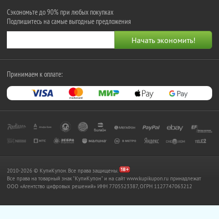
Сэкономьте до 90% при любых покупках
Подпишитесь на самые выгодные предложения
Принимаем к оплате:
2010-2026 © КупиКупон. Все права защищены.
Все права на товарный знак "КупиКупон" и на сайт www.kupikupon.ru принадлежат
OOO «Агентство цифровых решений» ИНН 7705523387, ОГРН 1127747063212