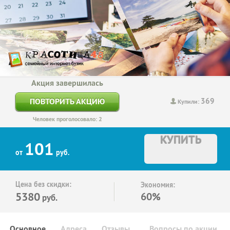
Акция завершилась
369
ПОВТОРИТЬ АКЦИЮ
Купили:
Человек проголосовало: 2
КУПИТЬ
101
от
руб.
Цена без скидки:
Экономия:
5380
60%
руб.
Основное
Адреса
Отзывы
Вопросы по акции