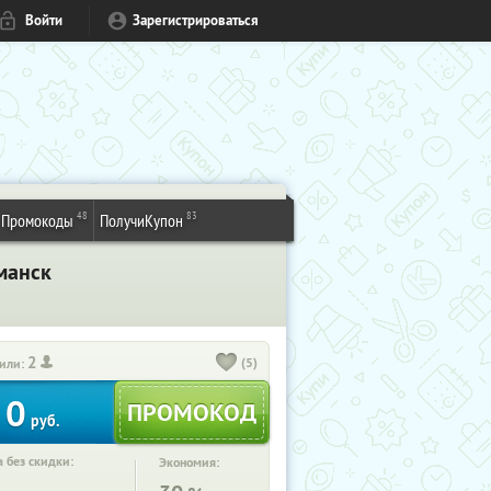
Войти
Зарегистрироваться
48
83
Промокоды
ПолучиКупон
манск
2
(5)
или:
0
руб.
 без скидки:
Экономия: