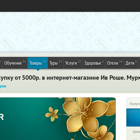
1
31
26
13
12
1
16
6
Обучение
Товары
Туры
Услуги
Здоровье
Отели
Дети
упку от 5000р. в интернет-магазине Ив Роше. Мур
рия
Получ
Цена