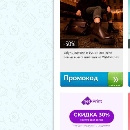
-30
%
Обувь, одежда и сумки для всей
17:28:52
Получили:
32
семьи в магазине kari на Wildberries
Россия
Промокод