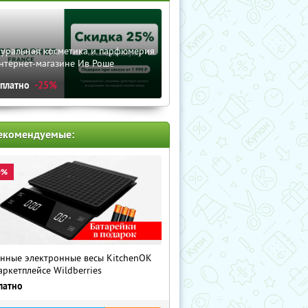
туральная косметика и парфюмерия
нтернет-магазине Ив Роше
сплатно
-25%
екомендуемые:
0%
нные электронные весы KitchenOK
аркетплейсе Wildberries
латно