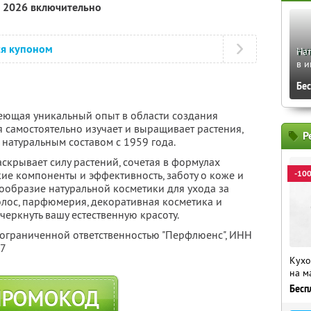
а 2026 включительно
ся купоном
На
в и
Бе
еющая уникальный опыт в области создания
 самостоятельно изучает и выращивает растения,
Р
 натуральным составом с 1959 года.
скрывает силу растений, сочетая в формулах
ие компоненты и эффективность, заботу о коже и
-10
ообразие натуральной косметики для ухода за
волос, парфюмерия, декоративная косметика и
черкнуть вашу естественную красоту.
 ограниченной ответственностью "Перфлюенс",
ИНН
57
Кухо
на м
Бесп
ПРОМОКОД