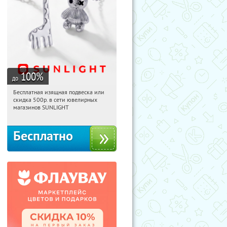
100
%
до
Бесплатная изящная подвеска или
17:28:52
Получили:
74
скидка 500р. в сети ювелирных
Россия
магазинов SUNLIGHT
Бесплатно