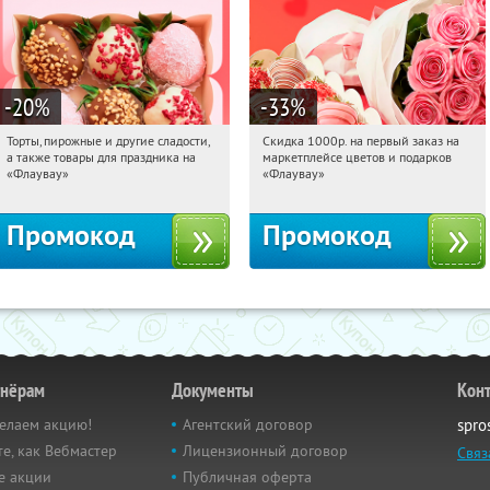
-20
%
-33
%
Торты, пирожные и другие сладости,
Скидка 1000р. на первый заказ на
17:28:52
Получили:
6
17:28:52
Получили:
18
а также товары для праздника на
маркетплейсе цветов и подарков
Россия
Россия
«Флаувау»
«Флаувау»
Промокод
Промокод
тнёрам
Документы
Кон
елаем акцию!
Агентский договор
spro
е, как Вебмастер
Лицензионный договор
Связ
е акции
Публичная оферта