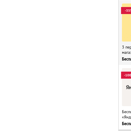
-35
3 пе
мага
Бесп
-10
Бесп
«Янд
Бесп