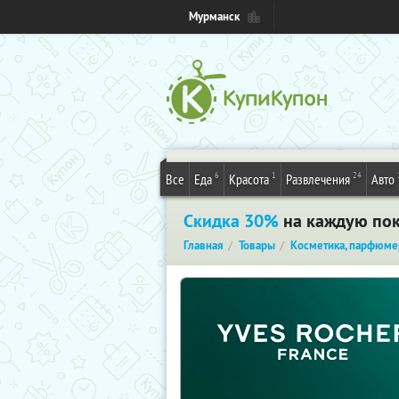
Мурманск
6
1
24
Все
Еда
Красота
Развлечения
Авто
Скидка 30%
на каждую пок
Главная
Товары
Косметика, парфюме