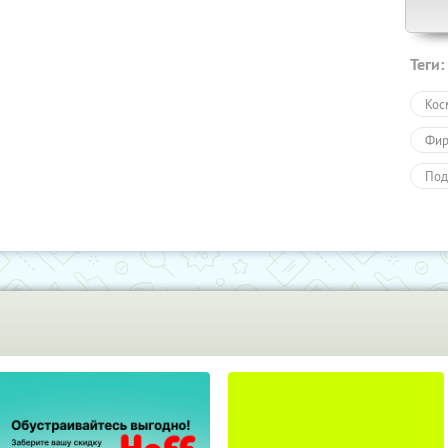
Теги:
Кос
Фир
Под
Под
Пол