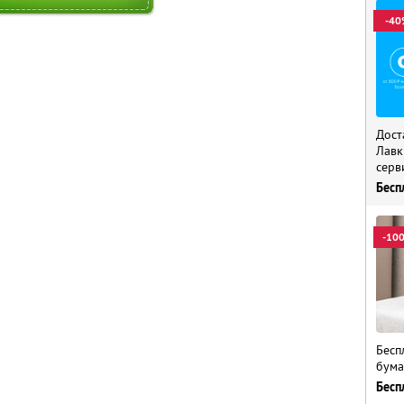
-40
Дост
Лавк
серв
Бесп
-10
Бесп
бума
Бесп