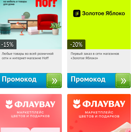
-15
%
-20
%
Любые товары во всей розничной
Первый заказ в сети магазинов
17:28:52
Получили:
83
17:28:52
Получи первым!
сети и интернет-магазине Hoff
«Золотое Яблоко»
Москва, 1-й Волоколамский проезд,
Россия
10с1
Промокод
Промокод