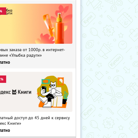
%
рвых заказа от 1000р. в интернет-
зине «Улыбка радуги»
латно
0%
латный доступ до 45 дней к сервису
екс Книги»
латно