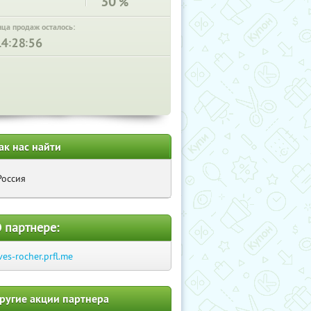
30
%
нца продаж осталось:
:
:
ак нас найти
Россия
 партнере:
ves-rocher.prfl.me
ругие акции партнера