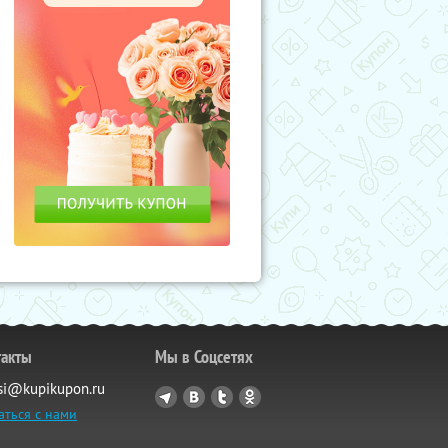
такты
Мы в Соцсетях
si@kupikupon.ru
аться с нами