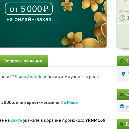
∞
До ко
Вопросы по акции
К
а для
IOS
или
Android
и покажите купон с экрана
О
 5000р. в интернет-магазине
Ив Роше
y
зе на
сайте
укажите в корзине промокод:
YRNM169
Д