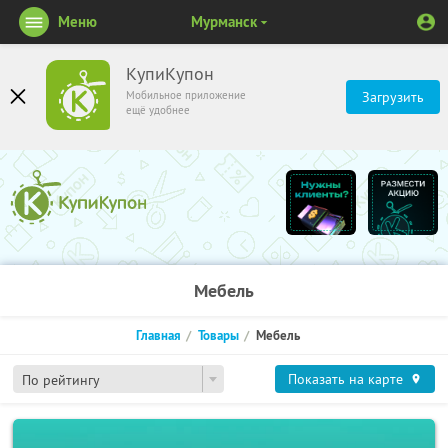
Меню
Мурманск
КупиКупон
Мобильное приложение
Загрузить
ещё удобнее
Мебель
Главная
Товары
Мебель
Показать на карте
По рейтингу