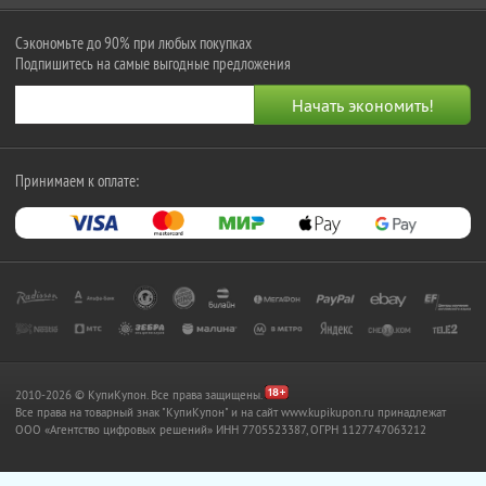
Сэкономьте до 90% при любых покупках
Подпишитесь на самые выгодные предложения
Принимаем к оплате:
2010-2026 © КупиКупон. Все права защищены.
Все права на товарный знак "КупиКупон" и на сайт www.kupikupon.ru принадлежат
OOO «Агентство цифровых решений» ИНН 7705523387, ОГРН 1127747063212