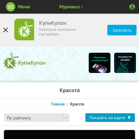
Меню
Мурманск
КупиКупон
Мобильное приложение
Загрузить
ещё удобнее
Красота
Главная
Красота
Показать на карте
По рейтингу