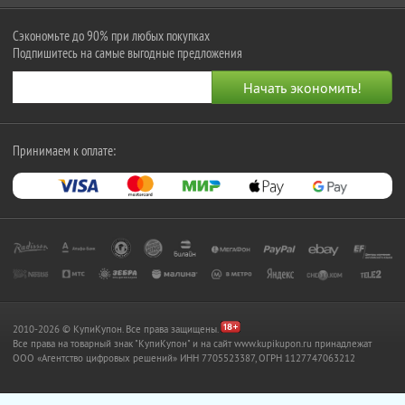
Сэкономьте до 90% при любых покупках
Подпишитесь на самые выгодные предложения
Принимаем к оплате:
2010-2026 © КупиКупон. Все права защищены.
Все права на товарный знак "КупиКупон" и на сайт www.kupikupon.ru принадлежат
OOO «Агентство цифровых решений» ИНН 7705523387, ОГРН 1127747063212