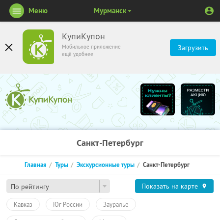
Меню
Мурманск
КупиКупон
Мобильное приложение
Загрузить
ещё удобнее
Санкт-Петербург
Главная
Туры
Экскурсионные туры
Санкт-Петербург
Показать на карте
По рейтингу
Кавказ
Юг России
Зауралье