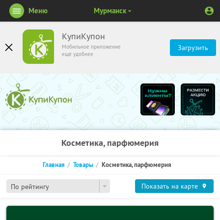
Меню
Мурманск
КупиКупон
Мобильное приложение
Загрузить
ещё удобнее
Косметика, парфюмерия
Главная
Товары
Косметика, парфюмерия
Показать на карте
По рейтингу