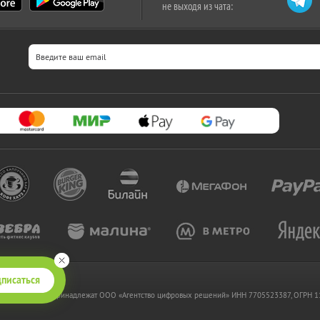
не выходя из чата:
писаться
 www.kupikupon.ru принадлежат OOO «Агентство цифровых решений» ИНН 7705523387, ОГРН