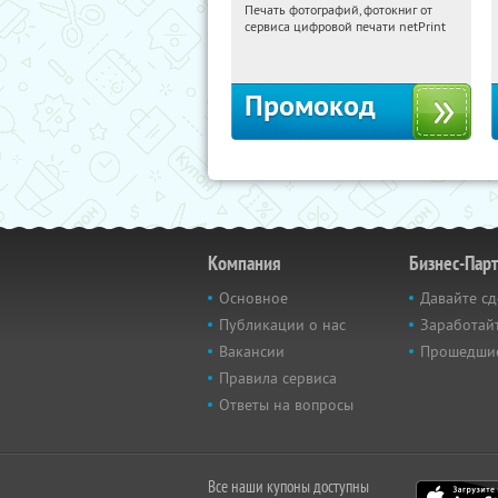
Печать фотографий, фотокниг от
10:46:13
Получили:
4
сервиса цифровой печати netPrint
Россия
Промокод
Компания
Бизнес-Пар
Основное
Давайте сд
Публикации о нас
Заработайт
Вакансии
Прошедши
Правила сервиса
Ответы на вопросы
Все наши купоны доступны