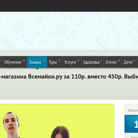
1
31
25
13
12
1
16
6
Обучение
Товары
Туры
Услуги
Здоровье
Отели
Дети
-магазина Всемайки.ру за 110р. вместо 450р. Выб
Купил
Цена