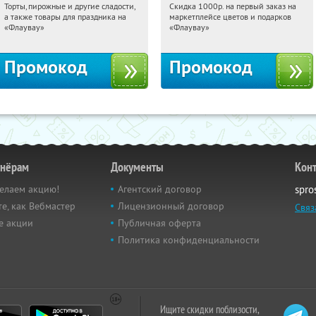
Торты, пирожные и другие сладости,
Скидка 1000р. на первый заказ на
10:46:13
Получили:
6
10:46:13
Получили:
18
а также товары для праздника на
маркетплейсе цветов и подарков
Россия
Россия
«Флаувау»
«Флаувау»
Промокод
Промокод
тнёрам
Документы
Кон
елаем акцию!
Агентский договор
spro
е, как Вебмастер
Лицензионный договор
Связ
е акции
Публичная оферта
Политика конфиденциальности
Ищите скидки поблизости,