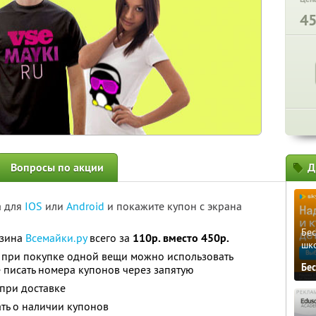
4
Вопросы по акции
Д
а для
IOS
или
Android
и покажите купон с экрана
Бе
азина
Всемайки.ру
всего за
110р. вместо 450р.
шк
. при покупке одной вещи можно использовать
Бе
е писать номера купонов через запятую
 при доставке
ть о наличии купонов