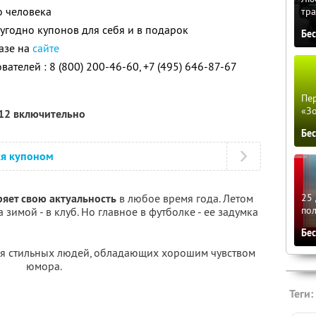
о человека
тра
угодно купонов для себя и в подарок
Бе
азе на
сайте
ателей : 8 (800) 200-46-60, +7 (495) 646-87-67
Пер
«З
012 включительно
Бе
ся купоном
ряет свою актуальность
в любое время года. Летом
25 
по
 зимой - в клуб. Но главное в футболке - ее задумка
Бе
ля стильных людей, обладающих хорошим чувством
юмора.
Теги: