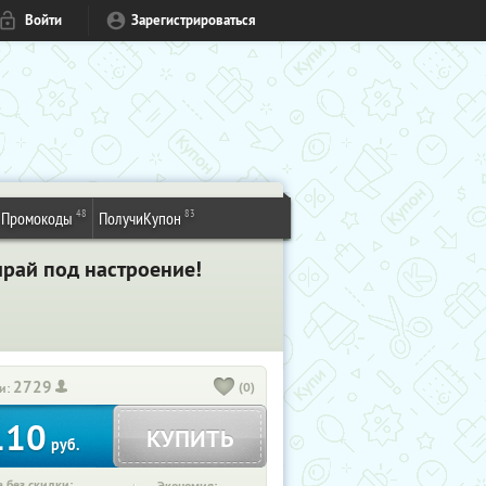
Войти
Зарегистрироваться
48
83
Промокоды
ПолучиКупон
ирай под настроение!
2729
(0)
и:
110
КУПИТЬ
руб.
 без скидки: