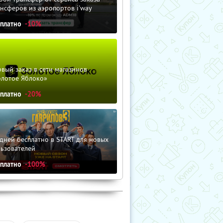
нсферов из аэропортов i'way
сплатно
-10%
вый заказ в сети магазинов
олотое Яблоко»
сплатно
-20%
дней бесплатно в START для новых
льзователей
сплатно
-100%