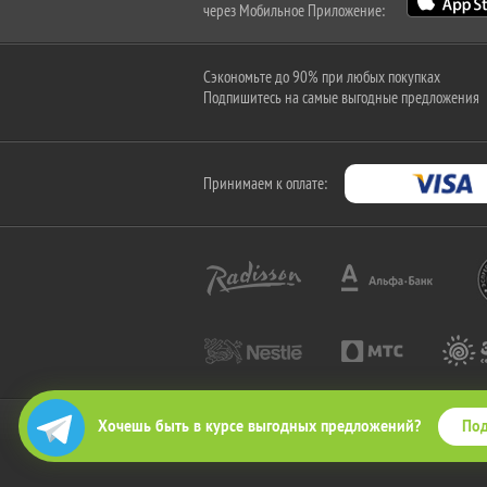
через Мобильное Приложение:
Сэкономьте до 90% при любых покупках
Подпишитесь на самые выгодные предложения
Принимаем к оплате:
Под
Хочешь быть в курсе выгодных предложений?
2010-2026 © КупиКупон. Все права защищены.
Все права на товарный знак "КупиКупон" и на сайт