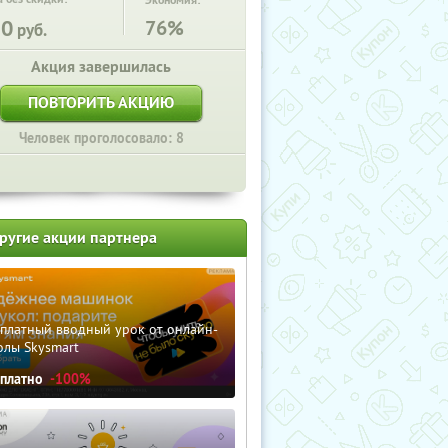
Экономия:
50
76%
руб.
Акция завершилась
ПОВТОРИТЬ АКЦИЮ
Человек проголосовало: 8
ругие акции партнера
сплатный вводный урок от онлайн-
олы Skysmart
сплатно
-100%