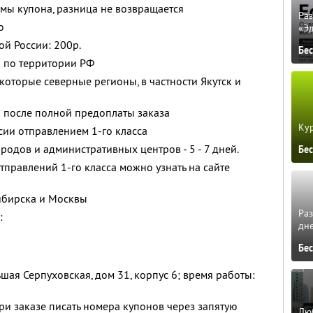
мы купона, разница не возвращается
Ра
о
«Э
ой России: 200р.
Бе
о по территории РФ
оторые северные регионы, в частности Якутск и
о после полной предоплаты заказа
Кур
ии отправлением 1-го класса
родов и административных центров - 5 - 7 дней.
Бе
тправлений 1-го класса можно узнать на сайте
ибирска и Москвы
Ра
:
дне
Бе
ьшая Серпуховская, дом 31, корпус 6; время работы:
и заказе писать номера купонов через запятую
Люб