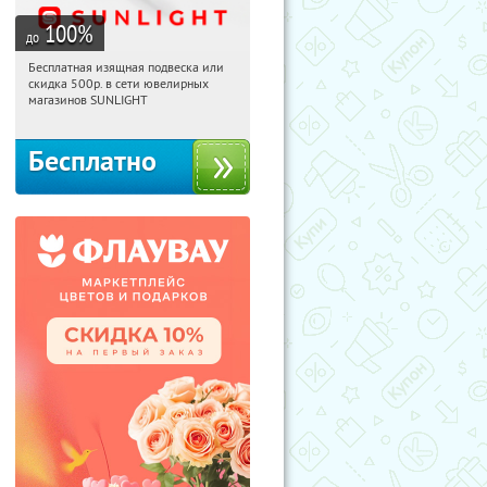
100
%
до
Бесплатная изящная подвеска или
10:46:13
Получили:
73
скидка 500р. в сети ювелирных
Россия
магазинов SUNLIGHT
Бесплатно