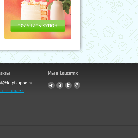
такты
Мы в Соцсетях
si@kupikupon.ru
аться с нами