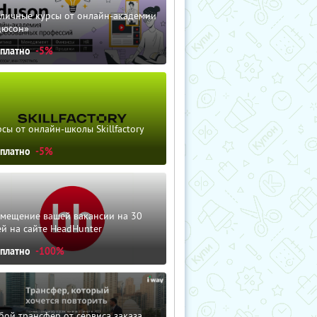
зличные курсы от онлайн-академии
дюсон»
сплатно
-5%
сы от онлайн-школы Skillfactory
сплатно
-5%
змещение вашей вакансии на 30
й на сайте HeadHunter
сплатно
-100%
ой трансфер от сервиса заказа