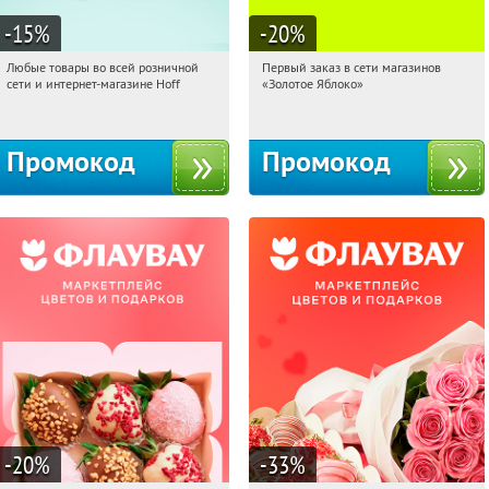
-15
%
-20
%
Любые товары во всей розничной
Первый заказ в сети магазинов
10:46:13
Получили:
83
10:46:13
Получи первым!
сети и интернет-магазине Hoff
«Золотое Яблоко»
Москва, 1-й Волоколамский проезд,
Россия
10с1
Промокод
Промокод
-20
%
-33
%