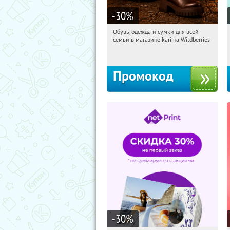
-30
%
Обувь, одежда и сумки для всей
10:46:13
Получили:
1
семьи в магазине kari на Wildberries
Россия
Промокод
-30
%