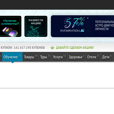
КУПИЛИ:
141 657 190
КУПОНОВ
ДАВАЙТЕ СДЕЛАЕМ АКЦИЮ!
1
31
26
13
12
1
17
6
Обучение
Товары
Туры
Услуги
Здоровье
Отели
Дети