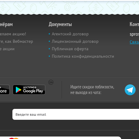
тнёрам
Документы
Кон
елаем акцию!
Агентский договор
spro
е, как Вебмастер
Лицензионный договор
Связ
е акции
Публичная оферта
Политика конфиденциальности
Ищите скидки поблизости,
не выходя из чата: