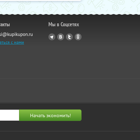
такты
Мы в Соцсетях
si@kupikupon.ru
аться с нами