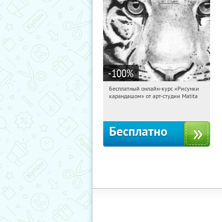
-100
%
Бесплатный онлайн-курс «Рисунки
21:13:23
Получили:
35
карандашом» от арт-студии Matita
Россия
Бесплатно